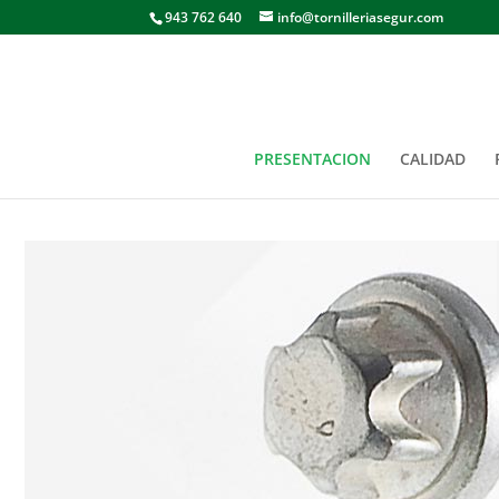
943 762 640
info@tornilleriasegur.com
PRESENTACION
CALIDAD