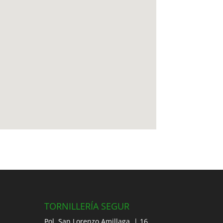
TORNILLERÍA SEGUR
Pol. San Lorenzo Amillaga, | 16