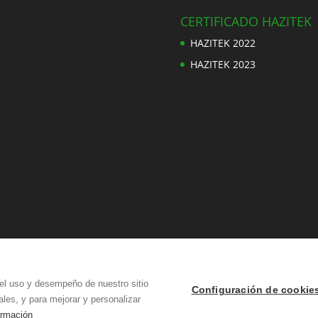
CERTIFICADO HAZITEK
HAZITEK 2022
HAZITEK 2023
el uso y desempeño de nuestro sitio
Configuración de cookie
les, y para mejorar y personalizar
ormación