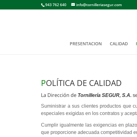
943 762 640
info@tornilleriasegur.com
PRESENTACION
CALIDAD
P
OLÍTICA DE CALIDAD
La Dirección de
Tornillería SEGUR, S.A.
se
Suministrar a sus clientes productos que c
especiales exigidas en los contratos y acep
Cumplir igualmente las exigencias en plazo
que proporcione adecuada competitividad e