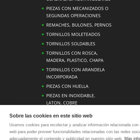
PIEZAS CON MECANIZADOS O
SEGUNDAS OPERACIONES
REMACHES, BULONES, PERNOS
TORNILLOS MOLETEADOS
TORNILLOS SOLDABLES
TORNILLOS CON ROSCA,
MADERA, PLASTICO, CHAPA
TORNILLOS CON ARANDELA
INCORPORADA
PIEZAS CON HUELLA
PIEZAS EN INOXIDABLE,
LATON, COBRE
PIEZAS ESPECIALES Y
Sobre las cookies en este sitio web
TORNILLERIA VARIADA
Usamos cookies para recolectar y analizar información relacionada con 
web para poder proveer funcionalidades relacionadas con las redes socia
adecuadamente el contenido y publicidad en nuestro sitio web.
Más inf