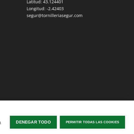
Latitud: 43.124401
Longitud: -2.42403
segur@tornilleriasegur.com
s
DENEGAR TODO
PERMITIR TODAS LAS COOKIES