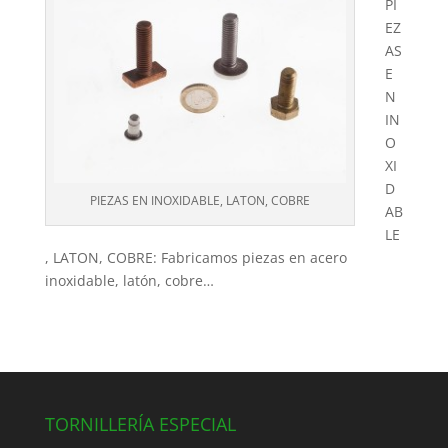
PI
EZ
AS
E
N
IN
O
XI
D
PIEZAS EN INOXIDABLE, LATON, COBRE
AB
LE
, LATON, COBRE: Fabricamos piezas en acero
inoxidable, latón, cobre…
TORNILLERÍA ESPECIAL