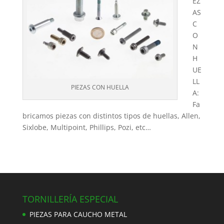
EZ
AS
C
O
N
H
UE
LL
PIEZAS CON HUELLA
A:
Fa
bricamos piezas con distintos tipos de huellas, Allen,
Sixlobe, Multipoint, Phillips, Pozi, etc…
TORNILLERÍA ESPECIAL
PIEZAS PARA CAUCHO METAL