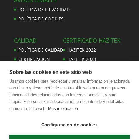
AVISOS LEGALES
POLÍTICA DE PRIVACIDAD
POLÍTICA DE COOKIES
CALIDAD
CERTIFICADO HAZITEK
POLÍTICA DE CALIDAD
HAZITEK 2022
CERTIFICACIÓN
HAZITEK 2023
Sobre las cookies en este sitio web
Usamos cookies para recolectar y analizar información relacionada
con el uso y desempeño de nuestro sitio web para poder proveer
TORNILLERÍA SEGUR
funcionalidades relacionadas con las redes sociales, y para
Pol. San Lorenzo Amillaga, | 16 C.P.: 20570 Bergara
mejorar y personalizar adecuadamente el contenido y publicidad
Tel.: 943 762 640 / 1
en nuestro sitio web.
Más información
Fax: 943 765 095
Latitud: 43.124401
Configuración de cookies
Longitud: -2.42403
segur@tornilleriasegur.com