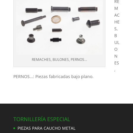
RE
M
AC
HE
S,
B
UL
O
N
REMACHES, BULONES, PERNOS…
ES
,
PERNOS…: Piezas fabricadas bajo plano.
TORNILLERÍA ESPECIAL
PIEZAS PARA CAUCHO METAL