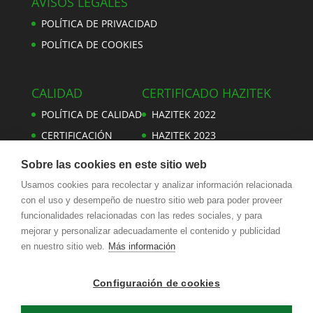
AVISOS LEGALES
POLÍTICA DE PRIVACIDAD
POLÍTICA DE COOKIES
CALIDAD
CERTIFICADO HAZITEK
POLÍTICA DE CALIDAD
HAZITEK 2022
CERTIFICACIÓN
HAZITEK 2023
Sobre las cookies en este sitio web
Usamos cookies para recolectar y analizar información relacionada
con el uso y desempeño de nuestro sitio web para poder proveer
TORNILLERÍA SEGUR
funcionalidades relacionadas con las redes sociales, y para
Pol. San Lorenzo Amillaga, | 16 C.P.: 20570 Bergara
mejorar y personalizar adecuadamente el contenido y publicidad
Tel.: 943 762 640 / 1
en nuestro sitio web.
Más información
Fax: 943 765 095
Latitud: 43.124401
Configuración de cookies
Longitud: -2.42403
segur@tornilleriasegur.com